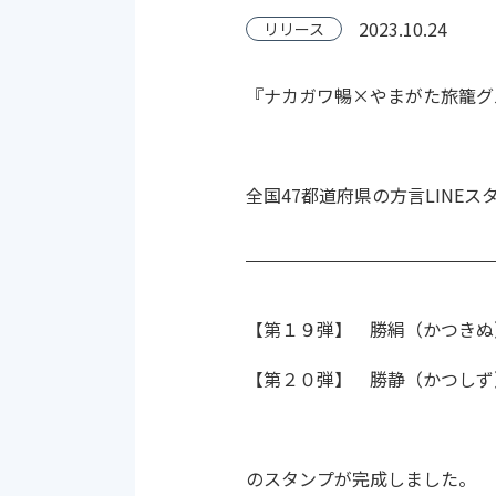
2023.10.24
リリース
『ナカガワ暢×やまがた旅籠グ
全国47都道府県の方言LINE
【第１９弾】 勝絹（かつきぬ
【第２０弾】 勝静（かつしず
のスタンプが完成しました。