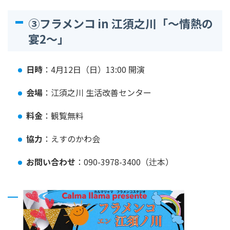
③フラメンコ in 江須之川「～情熱の
宴2～」
日時
：4月12日（日）13:00 開演
会場
：江須之川 生活改善センター
料金
：観覧無料
協力
：えすのかわ会
お問い合わせ
：090-3978-3400（辻本）